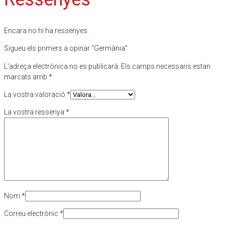
Encara no hi ha ressenyes.
Sigueu els primers a opinar “Germània”
L'adreça electrònica no es publicarà.
Els camps necessaris estan
marcats amb
*
La vostra valoració
*
La vostra ressenya
*
Nom
*
Correu electrònic
*