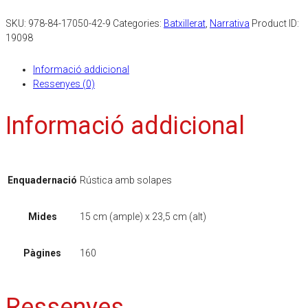
SKU:
978-84-17050-42-9
Categories:
Batxillerat
,
Narrativa
Product ID:
19098
Informació addicional
Ressenyes (0)
Informació addicional
Enquadernació
Rústica amb solapes
Mides
15 cm (ample) x 23,5 cm (alt)
Pàgines
160
Ressenyes