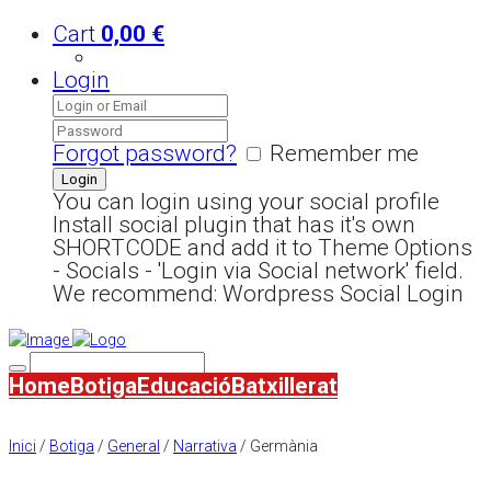
Cart
0,00
€
Login
Forgot password?
Remember me
You can login using your social profile
Install social plugin that has it's own
SHORTCODE and add it to Theme Options
- Socials - 'Login via Social network' field.
We recommend: Wordpress Social Login
Home
Botiga
Educació
Batxillerat
Inici
/
Botiga
/
General
/
Narrativa
/ Germània