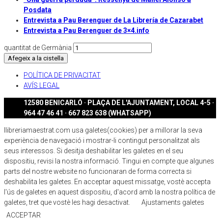
Posdata
Entrevista a Pau Berenguer de La Librería de Cazarabet
Entrevista a Pau Berenguer de 3×4.info
quantitat de Germània
Afegeix a la cistella
POLÍTICA DE PRIVACITAT
AVÍS LEGAL
12580 BENICARLÓ · PLAÇA DE L'AJUNTAMENT, LOCAL 4-5 ·
964 47 46 41 · 667 823 638 (WHATSAPP)
llibreriamaestrat.com usa galetes(cookies) per a millorar la seva
experiència de navegació i mostrar-li contingut personalitzat als
seus interessos. Si desitja deshabilitar les galetes en el seu
dispositiu, revisi la nostra informació. Tingui en compte que algunes
parts del nostre website no funcionaran de forma correcta si
deshabilita les galetes. En acceptar aquest missatge, vostè accepta
l'ús de galetes en aquest dispositiu, d'acord amb la nostra política de
galetes, tret que vostè les hagi desactivat.
Ajustaments galetes
ACCEPTAR