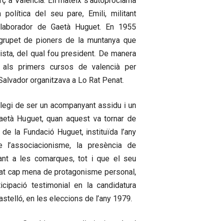
erç a València. Ell mateix s’autoproclama
a política del seu pare, Emili, militant
l·laborador de Gaetà Huguet. En 1955
 grupet de pioners de la muntanya que
ista, del qual fou president. De manera
e als primers cursos de valencià per
alvador organitzava a Lo Rat Penat.
ivilegi de ser un acompanyant assidu i un
aetà Huguet, quan aquest va tornar de
ó de la Fundació Huguet, instituïda l’any
e l’associacionisme, la presència de
ant a les comarques, tot i que el seu
lat cap mena de protagonisme personal,
cipació testimonial en la candidatura
stelló, en les eleccions de l’any 1979.