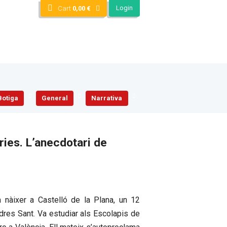
Login
Cart
0,00
€
Botiga
General
Narrativa
ries. L’anecdotari de
 nàixer a Castelló de la Plana, un 12
ndres Sant. Va estudiar als Escolapis de