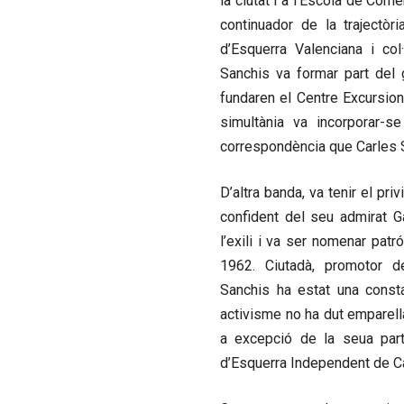
la ciutat i a l’Escola de Com
continuador de la trajectòri
d’Esquerra Valenciana i co
Sanchis va formar part del
fundaren el Centre Excursion
simultània va incorporar-s
correspondència que Carles S
D’altra banda, va tenir el pr
confident del seu admirat G
l’exili i va ser nomenar patr
1962. Ciutadà, promotor d
Sanchis ha estat una const
activisme no ha dut emparel
a excepció de la seua parti
d’Esquerra Independent de Ca