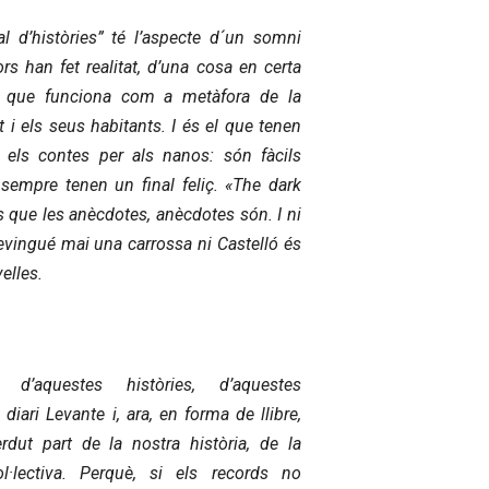
 d’històries” té l’aspecte d´un somni
rs han fet realitat, d’una cosa en certa
, que funciona com a metàfora de la
at i els seus habitants. I és el que tenen
 els contes per als nanos: són fàcils
 sempre tenen un final feliç. «The dark
 que les anècdotes, anècdotes són. I ni
evingué mai una carrossa ni Castelló és
elles.
a d’aquestes històries, d’aquestes
diari Levante i, ara, en forma de llibre,
rdut part de la nostra història, de la
·lectiva. Perquè, si els records no