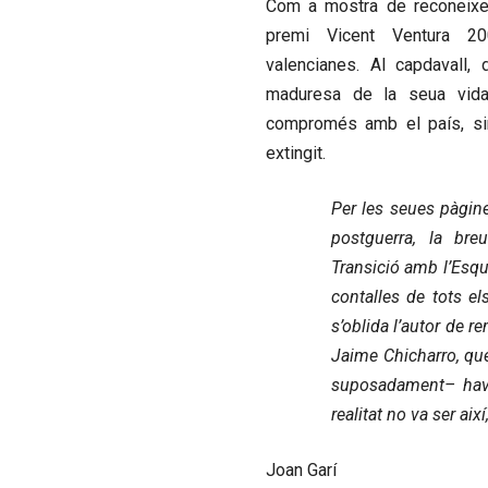
Com a mostra de reconeixem
premi Vicent Ventura 20
valencianes. Al capdavall,
maduresa de la seua vida
compromés amb el país, si
extingit.
Per les seues pàgine
postguerra, la bre
Transició amb l’Esqu
contalles de tots el
s’oblida l’autor de r
Jaime Chicharro, que
suposadament– haver
realitat no va ser així
Joan Garí