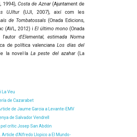
l, 1994),
Costa de Aznar
(Ajuntament de
s UJItur
(UJI, 2007), així com les
 país de Tombatossals
(Onada Edicions,
ac
(AVL, 2012) i
El último mono
(Onada
l’autor d’
Elemental, estimada Norma
ica de política valenciana
Los días del
de la novel·la
La peste del azahar
(La
i La Veu
brería de Cazarabet
 Article de Jaume Garcia a Levante-EMV
senya de Salvador Vendrell
t pel crític Josep San Abdón
 Article d’Alfredo Llopico a El Mundo-