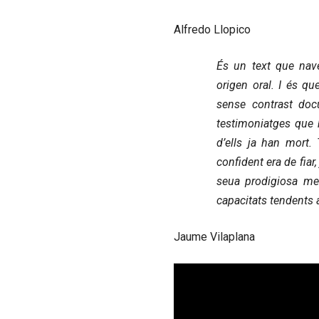
Alfredo Llopico
És un text que nav
origen oral. I és qu
sense contrast doc
testimoniatges que h
d’ells ja han mort.
confident era de fiar
seua prodigiosa mem
capacitats tendents a 
Jaume Vilaplana