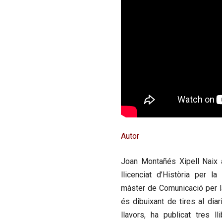
Autor
Joan Montañés Xipell
Naix 
llicenciat d’Història per l
màster de Comunicació per la
és dibuixant de tires al di
llavors, ha publicat tres ll