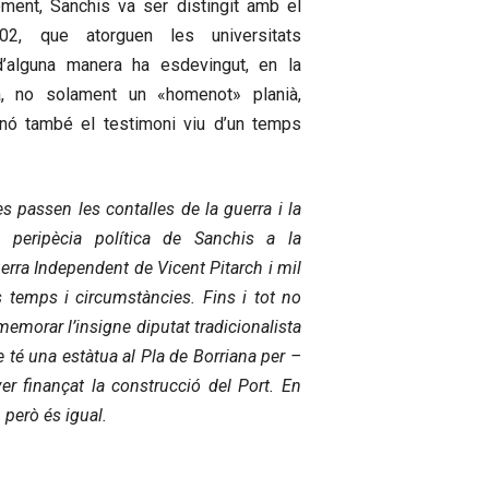
ent, Sanchis va ser distingit amb el
02, que atorguen les universitats
 d’alguna manera ha esdevingut, en la
, no solament un «homenot» planià,
nó també el testimoni viu d’un temps
s passen les contalles de la guerra i la
u peripècia política de Sanchis a la
erra Independent de Vicent Pitarch i mil
s temps i circumstàncies. Fins i tot no
ememorar l’insigne diputat tradicionalista
 té una estàtua al Pla de Borriana per –
 finançat la construcció del Port. En
, però és igual.