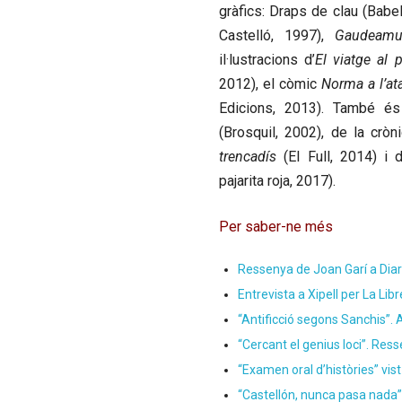
gràfics: Draps de clau (Babe
Castelló, 1997),
Gaudeamu
il·lustracions d’
El viatge al
2012), el còmic
Norma a l’at
Edicions, 2013). També és 
(Brosquil, 2002), de la cròn
trencadís
(El Full, 2014) i 
pajarita roja, 2017).
Per saber-ne més
Ressenya de Joan Garí a Diar
Entrevista a Xipell per La Li
“Antificció segons Sanchis”.
“Cercant el genius loci”. Res
“Examen oral d’històries” vis
“Castellón, nunca pasa nada”.