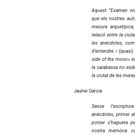
Aquest “Examen oral
que els nostres auto
mesura arquetípica
relació entre la ciut
les anècdotes, com
d’entendre i (quasi)
side of the moon» és
la carabassa no esd
la ciutat de les merav
Jaume Garcia
Sense l’escriptur
anècdotes, primer al 
potser s’haguera pe
nostra memòria col