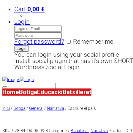
Cart
0,00
€
Login
Forgot password?
Remember me
You can login using your social profile
Install social plugin that has it's own SHO
Wordpress Social Login
Home
Botiga
Educació
Batxillerat
Inici
/
Botiga
/
General
/
Narrativa
/ Escriure el país
SKU:
978-84-16505-09-8
Categories:
Batxillerat
,
Narrativa
Product ID:
1