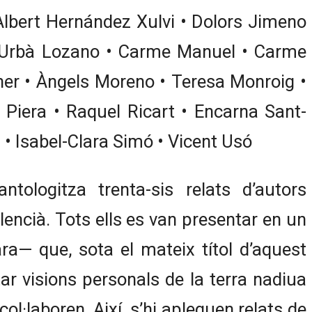
Albert Hernández Xulvi • Dolors Jimeno
 Urbà Lozano • Carme Manuel • Carme
er • Àngels Moreno • Teresa Monroig •
p Piera • Raquel Ricart • Encarna Sant-
à • Isabel-Clara Simó • Vicent Usó
ntologitza trenta-sis relats d’autors
lencià. Tots ells es van presentar en un
ra— que, sota el mateix títol d’aquest
tar visions personals de la terra nadiua
col·laboren. Així, s’hi apleguen relats de