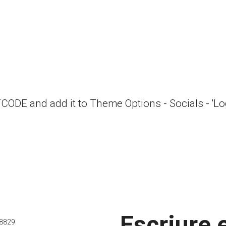
RTCODE and add it to Theme Options - Socials - 'L
Escriure e
8829