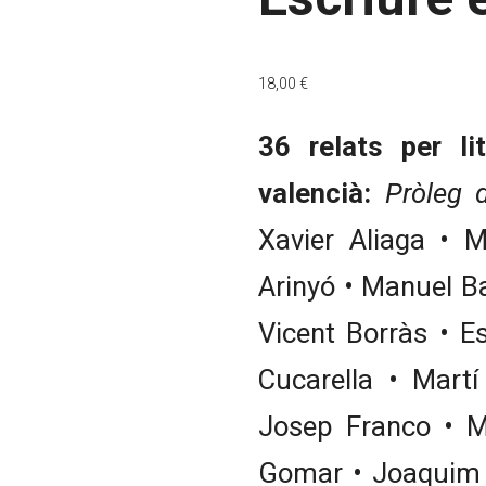
18,00
€
36 relats per li
valencià:
Pròleg d
Xavier Aliaga • 
Arinyó • Manuel Ba
Vicent Borràs • 
Cucarella • Mart
Josep Franco • M
Gomar • Joaquim G