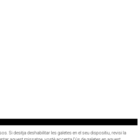
 Si desitja deshabilitar les galetes en el seu dispositiu, revisi la
eptar aquest missatge, vostè accepta l'ús de galetes en aquest