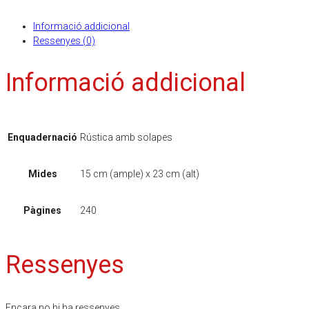
Informació addicional
Ressenyes (0)
Informació addicional
Enquadernació
Rústica amb solapes
Mides
15 cm (ample) x 23 cm (alt)
Pàgines
240
Ressenyes
Encara no hi ha ressenyes.