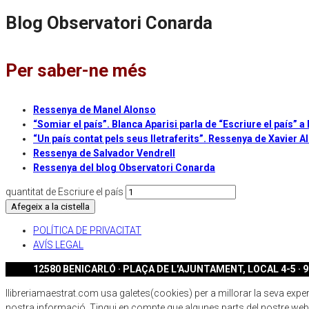
Blog Observatori Conarda
Per saber-ne més
Ressenya de Manel Alonso
“Somiar el país”. Blanca Aparisi parla de “Escriure el país” a
“Un país contat pels seus lletraferits”. Ressenya de Xavier A
Ressenya de Salvador Vendrell
Ressenya del blog Observatori Conarda
quantitat de Escriure el país
Afegeix a la cistella
POLÍTICA DE PRIVACITAT
AVÍS LEGAL
12580 BENICARLÓ · PLAÇA DE L'AJUNTAMENT, LOCAL 4-5 · 96
llibreriamaestrat.com usa galetes(cookies) per a millorar la seva experiè
nostra informació. Tingui en compte que algunes parts del nostre webs