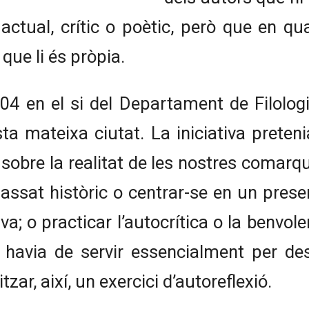
o actual, crític o poètic, però que en q
que li és pròpia.
2004 en el si del Departament de Filolog
sta mateixa ciutat. La iniciativa preteni
a sobre la realitat de les nostres comar
passat històric o centrar-se en un pres
iva; o practicar l’autocrítica o la benvol
m havia de servir essencialment per d
zar, així, un exercici d’autoreflexió.