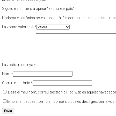
Sigueu els primers a opinar “Escriure el país”
L'adreça electrònica no es publicarà.
Els camps necessaris estan ma
La vostra valoració
*
La vostra ressenya
*
Nom
*
Correu electrònic
*
Desa el meu nom, correu electrònic i lloc web en aquest navegado
Emplenant aquest formulari consentiu que es desi i gestioni la vos