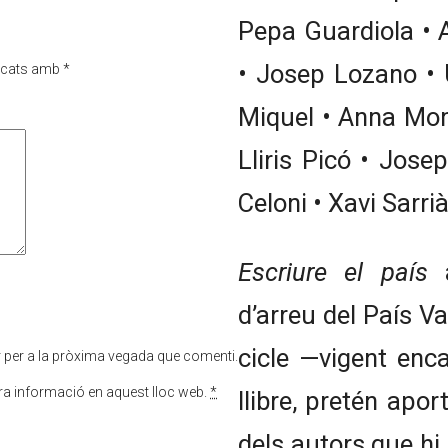
Pepa Guardiola • 
• Josep Lozano •
rcats amb
*
Miquel • Anna Mon
Lliris Picó • Jose
Celoni • Xavi Sarri
Escriure el país
a
d’arreu del País Va
cicle —vigent enca
r per a la pròxima vegada que comenti.
tra informació en aquest lloc web.
*
llibre, pretén apor
dels autors que hi 