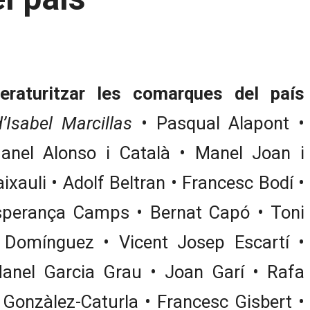
teraturitzar les comarques del país
’Isabel Marcillas
• Pasqual Alapont •
Manel Alonso i Català • Manel Joan i
ixauli • Adolf Beltran • Francesc Bodí •
Esperança Camps • Bernat Capó • Toni
í Domínguez • Vicent Josep Escartí •
anel Garcia Grau • Joan Garí • Rafa
onzàlez-Caturla • Francesc Gisbert •