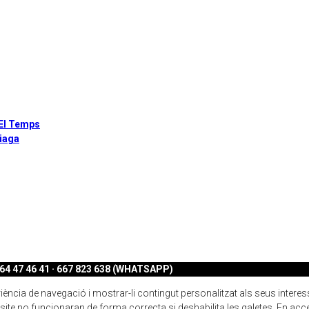
 El Temps
liaga
4 47 46 41 · 667 823 638 (WHATSAPP)
ncia de navegació i mostrar-li contingut personalitzat als seus interessos.
ite no funcionaran de forma correcta si deshabilita les galetes. En acc