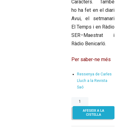
Caràcters. També
ho ha fet en el diari
Avui, el setmanari
El Temps i en Ràdio
SER–Maestrat i
Ràdio Benicarló.
Per saber-ne més
Ressenya de Carles
Lluch a la Revista
Saó
quantitat
de
AFEGEIX A LA
Els
CISTELLA
dies
gloriosos