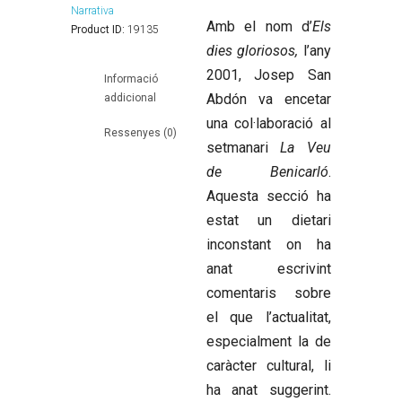
Narrativa
Amb el nom d’
Els
Product ID:
19135
dies gloriosos,
l’any
2001, Josep San
Informació
Abdón va encetar
addicional
una col·laboració al
Ressenyes (0)
setmanari
La Veu
de Benicarló
.
Aquesta secció ha
estat un dietari
inconstant on ha
anat escrivint
comentaris sobre
el que l’actualitat,
especialment la de
caràcter cultural, li
ha anat suggerint.