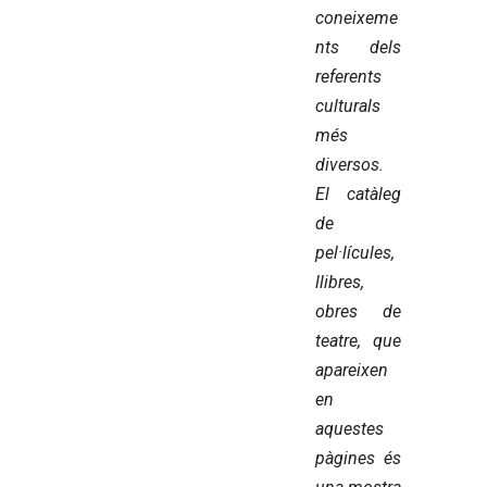
coneixeme
nts dels
referents
culturals
més
diversos.
El catàleg
de
pel·lícules,
llibres,
obres de
teatre, que
apareixen
en
aquestes
pàgines és