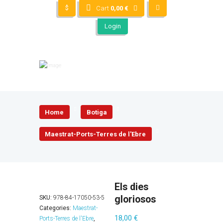
$
Cart
0,00
€
Login
Home
Botiga
Maestrat-Ports-Terres de l'Ebre
Els dies
gloriosos
SKU:
978-84-17050-53-5
Categories:
Maestrat-
18,00
€
Ports-Terres de l'Ebre
,