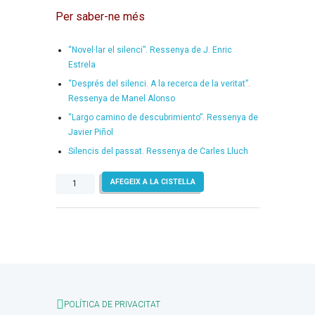
Per saber-ne més
“Novel·lar el silenci”. Ressenya de J. Enric
Estrela
“Després del silenci. A la recerca de la veritat”.
Ressenya de Manel Alonso
“Largo camino de descubrimiento”. Ressenya de
Javier Piñol
Silencis del passat. Ressenya de Carles Lluch
quantitat
AFEGEIX A LA CISTELLA
de
Després
del
silenci
POLÍTICA DE PRIVACITAT