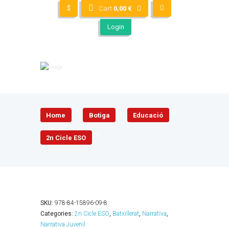
$
Cart
0,00
€
Login
Home
Botiga
Educació
2n Cicle ESO
SKU:
978-84-15896-09-8
Categories:
2n Cicle ESO
,
Batxillerat
,
Narrativa
,
Narrativa Juvenil