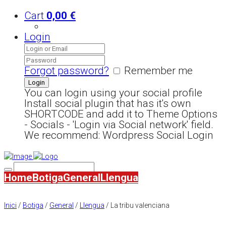
Cart
0,00
€
Login
Forgot password?
Remember me
You can login using your social profile
Install social plugin that has it's own
SHORTCODE and add it to Theme Options
- Socials - 'Login via Social network' field.
We recommend: Wordpress Social Login
Home
Botiga
General
Llengua
Inici
/
Botiga
/
General
/
Llengua
/ La tribu valenciana