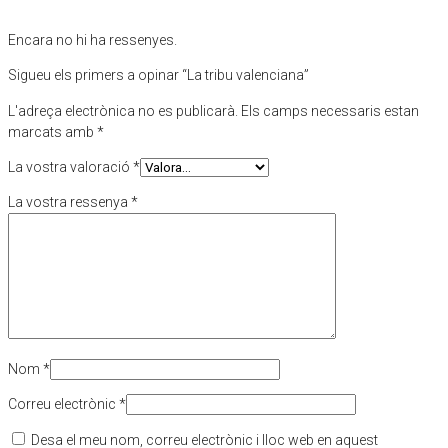
Encara no hi ha ressenyes.
Sigueu els primers a opinar “La tribu valenciana”
L'adreça electrònica no es publicarà.
Els camps necessaris estan
marcats amb
*
La vostra valoració
*
La vostra ressenya
*
Nom
*
Correu electrònic
*
Desa el meu nom, correu electrònic i lloc web en aquest