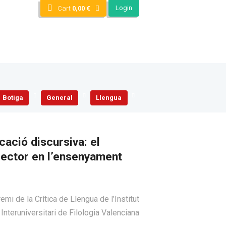
Login
Cart
0,00
€
Botiga
General
Llengua
ació discursiva: el
rector en l’ensenyament
mi de la Crítica de Llengua de l’Institut
Interuniversitari de Filologia Valenciana