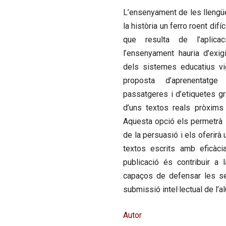
L’ensenyament de les llengüe
la història un ferro roent dif
que resulta de l’aplica
l’ensenyament hauria d’exigi
dels sistemes educatius vi
proposta d’aprenentatge
passatgeres i d’etiquetes gr
d’uns textos reals pròxims a
Aquesta opció els permetrà id
de la persuasió i els oferirà
textos escrits amb eficàcia
publicació és contribuir a 
capaços de defensar les sev
submissió intel·lectual de l’a
Autor