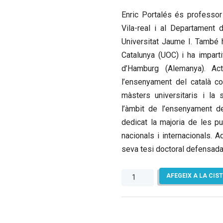
Enric Portalés
és professor 
Vila-real i al Departament 
Universitat Jaume I. També h
Catalunya (UOC) i ha imparti
d’Hamburg (Alemanya). Act
l’ensenyament del català c
màsters universitaris i la
l’àmbit de l’ensenyament de
dedicat la majoria de les p
nacionals i internacionals. Aq
seva tesi doctoral defensada 
quantitat
AFEGEIX A LA CIS
de
Argumentació
i
educació