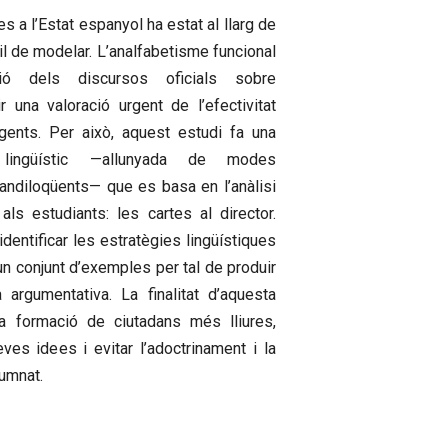
s a l’Estat espanyol ha estat al llarg de
ícil de modelar. L’analfabetisme funcional
ció dels discursos oficials sobre
r una valoració urgent de l’efectivitat
gents. Per això, aquest estudi fa una
 lingüístic —allunyada de modes
andiloqüents— que es basa en l’anàlisi
ls estudiants: les cartes al director.
entificar les estratègies lingüístiques
 un conjunt d’exemples per tal de produir
 argumentativa. La finalitat d’aquesta
la formació de ciutadans més lliures,
es idees i evitar l’adoctrinament i la
lumnat.