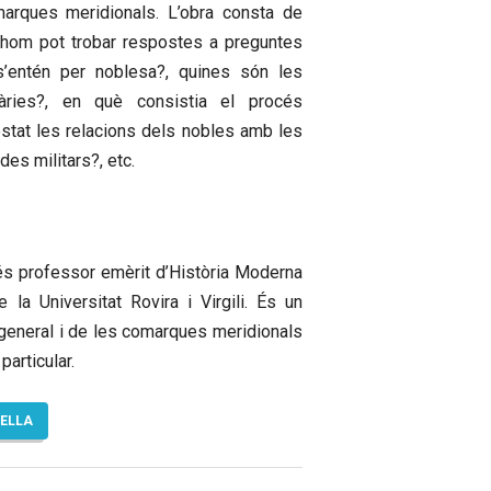
arques meridionals. L’obra consta de
 hom pot trobar respostes a preguntes
 s’entén per noblesa?, quines són les
liàries?, en què consistia el procés
stat les relacions dels nobles amb les
des militars?, etc.
s professor emèrit d’Història Moderna
 la Universitat Rovira i Virgili. És un
n general i de les comarques meridionals
particular.
TELLA