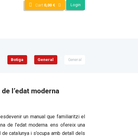
Login
Cart
0,00
€
Botiga
General
General
 de l’edat moderna
d’esdevenir un manual que familiaritzi el
ana de l’edat moderna. ens ofereix una
 de catalunya i s’ocupa amb detall dels