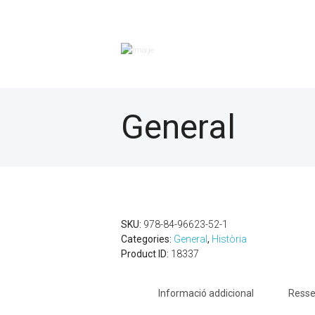
General
SKU:
978-84-96623-52-1
Categories:
General
,
Història
Product ID:
18337
Informació addicional
Resse