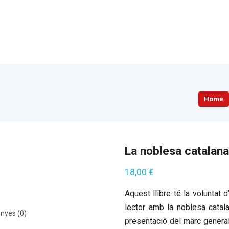
Home
La noblesa catalana
18,00
€
Aquest llibre té la voluntat 
lector amb la noblesa catal
nyes (0)
presentació del marc general