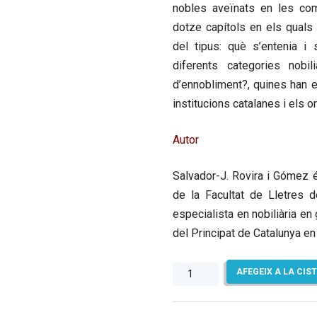
nobles aveïnats en les com
dotze capítols en els quals
del tipus: què s’entenia i
diferents categories nobi
d’ennobliment?, quines han e
institucions catalanes i els or
Autor
Salvador-J. Rovira i Gómez
é
de la Facultat de Lletres de
especialista en nobiliària e
del Principat de Catalunya en 
quantitat
AFEGEIX A LA CIS
de
La
noblesa