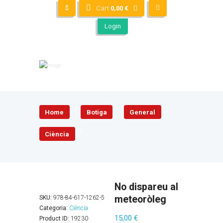
$
Cart
0,00
€
Login
Home
Botiga
General
Ciència
No dispareu al
meteoròleg
SKU:
978-84-617-1262-5
Categoria:
Ciència
15,00
€
Product ID:
19230