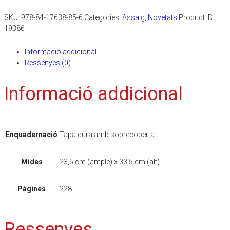
SKU:
978-84-17638-85-6
Categories:
Assaig
,
Novetats
Product ID:
19386
Informació addicional
Ressenyes (0)
Informació addicional
Enquadernació
Tapa dura amb sobrecoberta
Mides
23,5 cm (ample) x 33,5 cm (alt)
Pàgines
228
Ressenyes