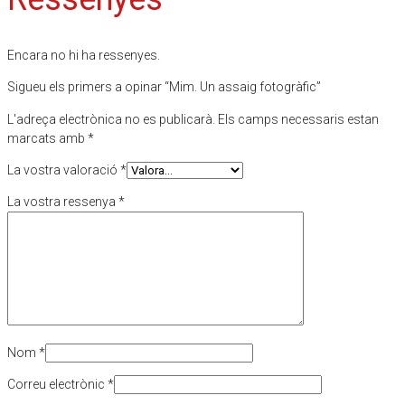
Encara no hi ha ressenyes.
Sigueu els primers a opinar “Mim. Un assaig fotogràfic”
L'adreça electrònica no es publicarà.
Els camps necessaris estan
marcats amb
*
La vostra valoració
*
La vostra ressenya
*
Nom
*
Correu electrònic
*