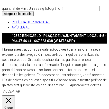
quantitat de Mim. Un assaig fotogràfic
Afegeix a la cistella
POLÍTICA DE PRIVACITAT
AVÍS LEGAL
12580 BENICARLÓ · PLAÇA DE L'AJUNTAMENT, LOCAL 4-5 ·
964 47 46 41 · 667 823 638 (WHATSAPP)
llibreriamaestrat.com usa galetes(cookies) per a millorar la seva
experiència de navegació i mostrar-li contingut personalitzat als
seus interessos. Si desitja deshabilitar les galetes en el seu
dispositiu, revisi la nostra informació. Tingui en compte que algunes
parts del nostre website no funcionaran de forma correcta si
deshabilita les galetes. En acceptar aquest missatge, vostè accepta
l'ús de galetes en aquest dispositiu, d'acord amb la nostra política de
galetes, tret que vostè les hagi desactivat.
Ajustaments galetes
ACCEPTAR
Close