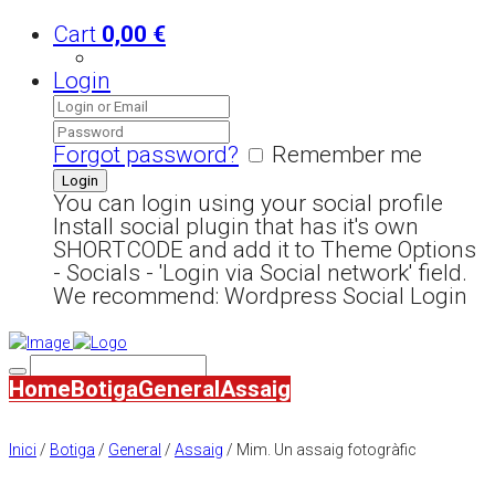
Cart
0,00
€
Login
Forgot password?
Remember me
You can login using your social profile
Install social plugin that has it's own
SHORTCODE and add it to Theme Options
- Socials - 'Login via Social network' field.
We recommend: Wordpress Social Login
Home
Botiga
General
Assaig
Inici
/
Botiga
/
General
/
Assaig
/ Mim. Un assaig fotogràfic