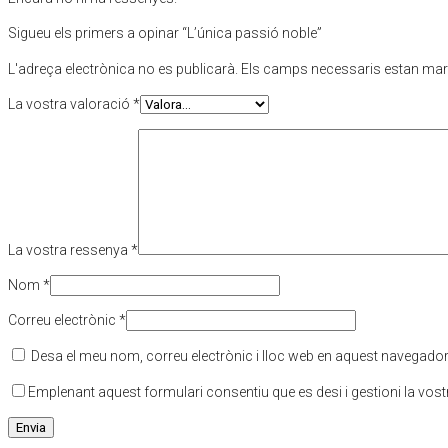
Sigueu els primers a opinar “L’única passió noble”
L'adreça electrònica no es publicarà.
Els camps necessaris estan ma
La vostra valoració
*
La vostra ressenya
*
Nom
*
Correu electrònic
*
Desa el meu nom, correu electrònic i lloc web en aquest navegado
Emplenant aquest formulari consentiu que es desi i gestioni la vos