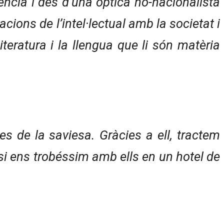
gència i des d’una òptica no-nacionalista
acions de l’intel·lectual amb la societat i
iteratura i la llengua que li són matèria
s de la saviesa. Gràcies a ell, tractem
i ens trobéssim amb ells en un hotel de