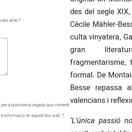
des del segle XIX, 
rcats amb
*
Cécile Mähler-Bes
culta vinyatera, Ga
gran literatu
fragmentarisme, t
formal. De Montai
Besse repassa al
valencians i reflex
r per a la pròxima vegada que comenti.
tra informació en aquest lloc web.
*
‘L’única passió no