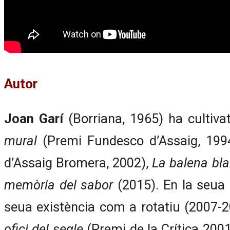
Autor
Joan Garí
(Borriana, 1965) ha cultiva
mural
(Premi Fundesco d’Assaig, 199
d’Assaig Bromera, 2002),
La balena bl
memòria del sabor
(2015). En la seua 
seua existència com a rotatiu (2007-20
ofici del segle
(Premi de la Crítica 2001