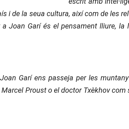
escrit amb intel·li
ís i de la seua cultura, així com de les rel
 a Joan Garí és el pensament lliure, la l
, Joan Garí ens passeja per les muntanye
 Marcel Proust o el doctor Txèkhov com s