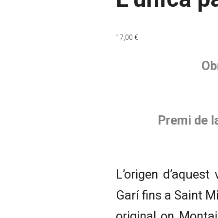
17,00
€
Ob
Premi de l
L’origen d’aquest
Garí fins a Saint M
original on Montai