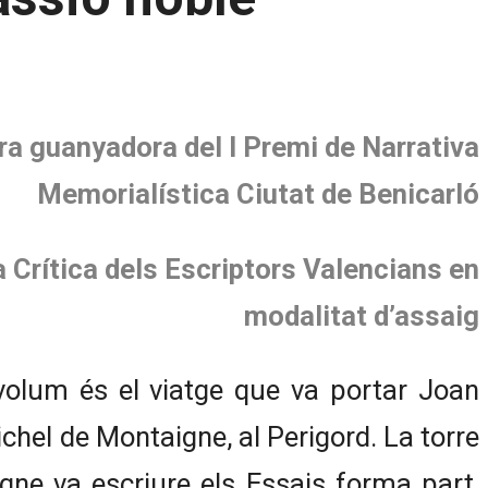
ra guanyadora del I Premi de Narrativa
Memorialística Ciutat de Benicarló
a Crítica dels Escriptors Valencians en
modalitat d’assaig
 volum és el viatge que va portar Joan
ichel de Montaigne, al Perigord. La torre
gne va escriure els Essais forma part,