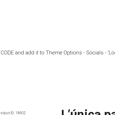
RTCODE and add it to Theme Options - Socials - 'L
L’única p
roduct ID:
18902