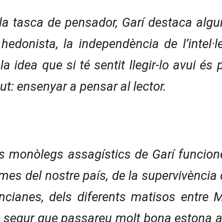
 la tasca de pensador, Garí destaca algu
a hedonista, la independència de l’intel·l
b la idea que si té sentit llegir-lo avui 
ut: ensenyar a pensar al lector.
 els monòlegs assagístics de Garí funci
es del nostre país, de la supervivència de
encianes, dels diferents matisos entre M
 De segur que passareu molt bona estona 