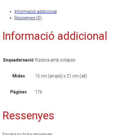
Informació addicional
Ressenyes (0)
Informació addicional
Enquadernació
Rústica amb solapes
Mides
15 cm (ample) x 21 cm (alt)
Pàgines
176
Ressenyes
Encara no hi ha ressenyes.