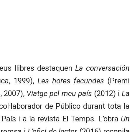
 seus llibres destaquen
La conversación
ica, 1999),
Les hores fecundes
(Premi
, 2007),
Viatge pel meu país
(2012) i
La
col·laborador de Público durant tota la
 País i a la revista El Temps. L’obra
Un
 premsa i
L’ofici de lector
(2016) recopila