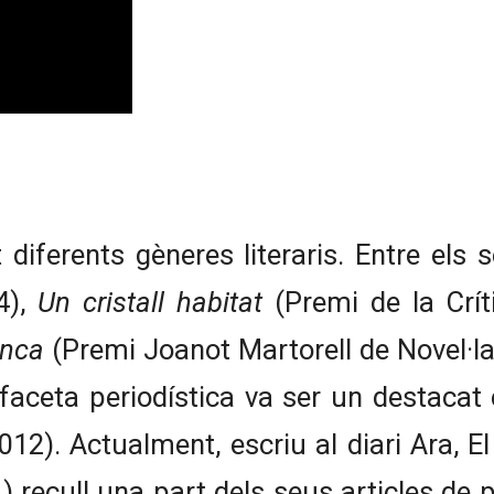
t diferents gèneres literaris. Entre els
4),
Un cristall habitat
(Premi de la Crít
anca
(Premi Joanot Martorell de Novel·la
faceta periodística va ser un destacat 
12). Actualment, escriu al diari Ara, El
) recull una part dels seus articles de