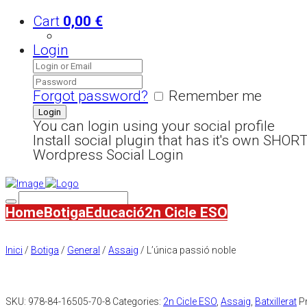
Cart
0,00
€
Login
Forgot password?
Remember me
You can login using your social profile
Install social plugin that has it's own SHO
Wordpress Social Login
Home
Botiga
Educació
2n Cicle ESO
Inici
/
Botiga
/
General
/
Assaig
/ L’única passió noble
SKU:
978-84-16505-70-8
Categories:
2n Cicle ESO
,
Assaig
,
Batxillerat
P