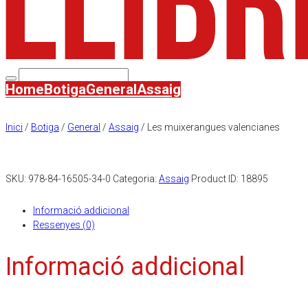
Home
Botiga
General
Assaig
Inici
/
Botiga
/
General
/
Assaig
/ Les muixerangues valencianes
SKU:
978-84-16505-34-0
Categoria:
Assaig
Product ID:
18895
Informació addicional
Ressenyes (0)
Informació addicional