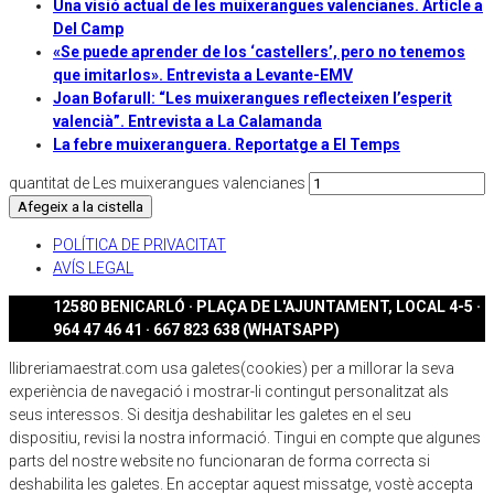
Una visió actual de les muixerangues valencianes. Article a
Del Camp
«Se puede aprender de los ‘castellers’, pero no tenemos
que imitarlos». Entrevista a Levante-EMV
Joan Bofarull: “Les muixerangues reflecteixen l’esperit
valencià”. Entrevista a La Calamanda
La febre muixeranguera. Reportatge a El Temps
quantitat de Les muixerangues valencianes
Afegeix a la cistella
POLÍTICA DE PRIVACITAT
AVÍS LEGAL
12580 BENICARLÓ · PLAÇA DE L'AJUNTAMENT, LOCAL 4-5 ·
964 47 46 41 · 667 823 638 (WHATSAPP)
llibreriamaestrat.com usa galetes(cookies) per a millorar la seva
experiència de navegació i mostrar-li contingut personalitzat als
seus interessos. Si desitja deshabilitar les galetes en el seu
dispositiu, revisi la nostra informació. Tingui en compte que algunes
parts del nostre website no funcionaran de forma correcta si
deshabilita les galetes. En acceptar aquest missatge, vostè accepta