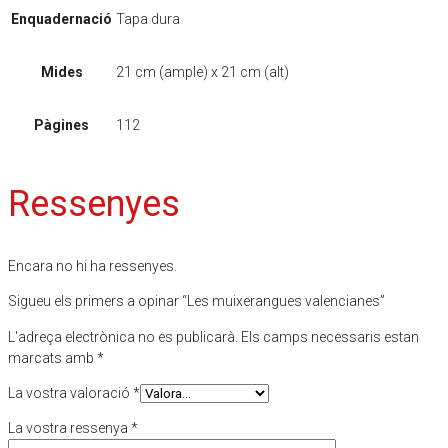
Enquadernació
Tapa dura
Mides
21 cm (ample) x 21 cm (alt)
Pàgines
112
Ressenyes
Encara no hi ha ressenyes.
Sigueu els primers a opinar “Les muixerangues valencianes”
L'adreça electrònica no es publicarà.
Els camps necessaris estan
marcats amb
*
La vostra valoració
*
La vostra ressenya
*