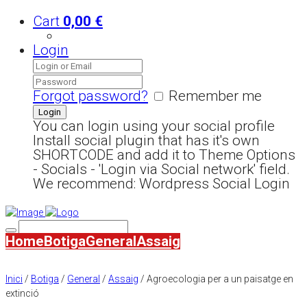
Cart
0,00
€
Login
Forgot password?
Remember me
You can login using your social profile
Install social plugin that has it's own
SHORTCODE and add it to Theme Options
- Socials - 'Login via Social network' field.
We recommend: Wordpress Social Login
Home
Botiga
General
Assaig
Inici
/
Botiga
/
General
/
Assaig
/ Agroecologia per a un paisatge en
extinció