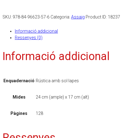
SKU:
978-84-96623-57-6
Categoria:
Assaig
Product ID:
18237
Informació addicional
Ressenyes (0)
Informació addicional
Enquadernació
Rústica amb sol·lapes
Mides
24 cm (ample) x 17 cm (alt)
Pàgines
128
Ressenyes