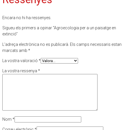
Encara no hi ha ressenyes.
Sigueu els primers a opinar “Agroecologia per a un paisatge en
extinció”
L'adreça electrònica no es publicarà.
Els camps necessaris estan
marcats amb
*
La vostra valoració
*
La vostra ressenya
*
Nom
*
Correu electrònic
*