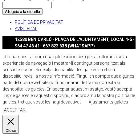
Afegeix a la cistella
POLÍTICA DE PRIVACITAT
AVÍS LEGAL
12580 BENICARLÓ · PLAÇA DE L'AJUNTAMENT, LOCAL 4-5 ·
964 47 46 41 · 667 823 638 (WHATSAPP)
llibreriamaestrat.com usa galetes(cookies) per a millorar la seva
experiència de navegació i mostrar-li contingut personalitzat als
seus interessos. Si desitja deshabilitar les galetes en el seu
dispositiu, revisi la nostra informació. Tingui en compte que algunes
parts del nostre website no funcionaran de forma correcta si
deshabilita les galetes. En acceptar aquest missatge, vostè accepta
l'ús de galetes en aquest dispositiu, d'acord amb la nostra política de
galetes, tret que vostè les hagi desactivat.
Ajustaments galetes
ACCEPTAR
Close