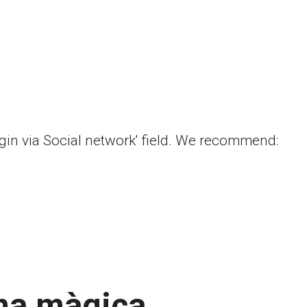
ogin via Social network' field. We recommend:
ina màgica