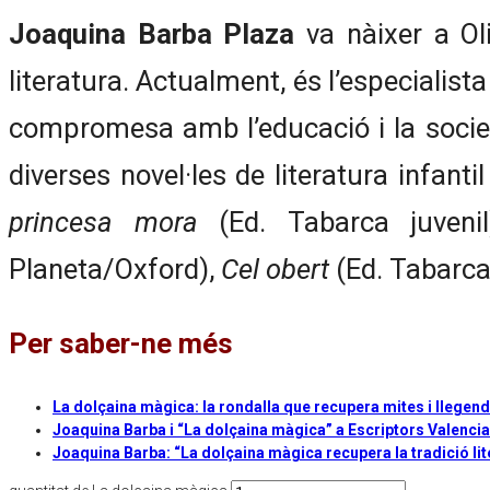
Joaquina Barba Plaza
va nàixer a Ol
literatura. Actualment, és l’especialist
compromesa amb l’educació i la societat
diverses novel·les de literatura infanti
princesa mora
(Ed. Tabarca juveni
Planeta/Oxford),
Cel obert
(Ed. Tabarca 
Per saber-ne més
La dolçaina màgica: la rondalla que recupera mites i llegende
Joaquina Barba i “La dolçaina màgica” a Escriptors Valenci
Joaquina Barba: “La dolçaina màgica recupera la tradició lit