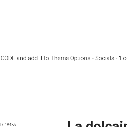
RTCODE and add it to Theme Options - Socials - 'L
La dolça
ID:
18485