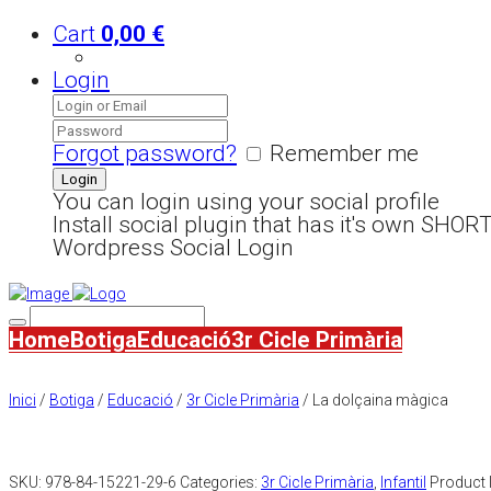
Cart
0,00
€
Login
Forgot password?
Remember me
You can login using your social profile
Install social plugin that has it's own SHO
Wordpress Social Login
Home
Botiga
Educació
3r Cicle Primària
Inici
/
Botiga
/
Educació
/
3r Cicle Primària
/ La dolçaina màgica
SKU:
978-84-15221-29-6
Categories:
3r Cicle Primària
,
Infantil
Product 