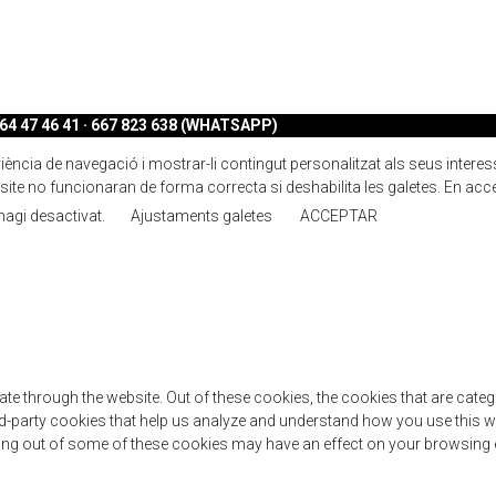
4 47 46 41 · 667 823 638 (WHATSAPP)
ncia de navegació i mostrar-li contingut personalitzat als seus interessos.
ite no funcionaran de forma correcta si deshabilita les galetes. En acc
 hagi desactivat.
Ajustaments galetes
ACCEPTAR
te through the website. Out of these cookies, the cookies that are cate
hird-party cookies that help us analyze and understand how you use this w
ting out of some of these cookies may have an effect on your browsing 