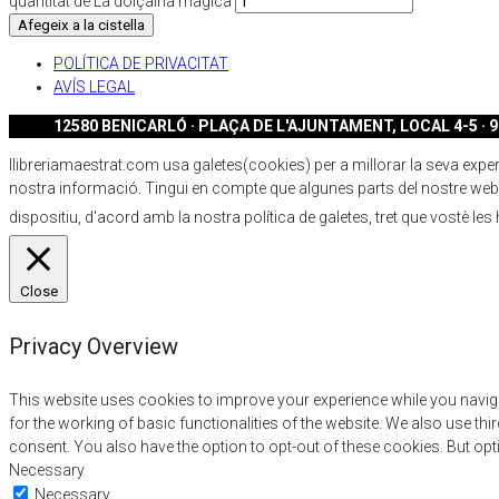
quantitat de La dolçaina màgica
Afegeix a la cistella
POLÍTICA DE PRIVACITAT
AVÍS LEGAL
12580 BENICARLÓ · PLAÇA DE L'AJUNTAMENT, LOCAL 4-5 · 96
llibreriamaestrat.com usa galetes(cookies) per a millorar la seva experiè
nostra informació. Tingui en compte que algunes parts del nostre webs
dispositiu, d'acord amb la nostra política de galetes, tret que vostè les
Close
Privacy Overview
This website uses cookies to improve your experience while you naviga
for the working of basic functionalities of the website. We also use t
consent. You also have the option to opt-out of these cookies. But op
Necessary
Necessary