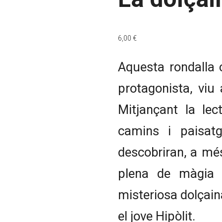
6,00
€
Aquesta rondalla c
protagonista, viu
Mitjançant la lec
camins i paisatg
descobriran, a més
plena de màgia i
misteriosa dolçaina
el jove Hipòlit.