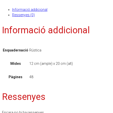
Informació addicional
Ressenyes (0)
Informació addicional
Enquadernació
Rústica
Mides
12 cm (ample) x 20 cm (alt)
Pàgines
48
Ressenyes
Encara no hi ha ressenyes.