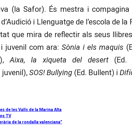
iva (la Safor). És mestra i compagina
a d’Audició i Llenguatge de l’escola de la
 que mira de reflectir als seus llibres
l i juvenil com ara:
Sònia i els maquis
(E
l),
Aixa, la xiqueta del desert
(Ed. 
juvenil),
SOS! Bullying
(Ed. Bullent) i
Difí
s de les Valls de la Marina Alta
ans TV
erària de la rondalla valenciana”