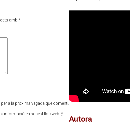
rcats amb
*
r per a la pròxima vegada que comenti.
tra informació en aquest lloc web.
*
Autora