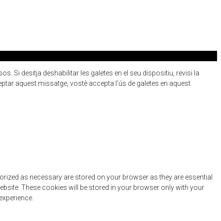
 Si desitja deshabilitar les galetes en el seu dispositiu, revisi la
eptar aquest missatge, vostè accepta l'ús de galetes en aquest
gorized as necessary are stored on your browser as they are essential
ebsite. These cookies will be stored in your browser only with your
experience.