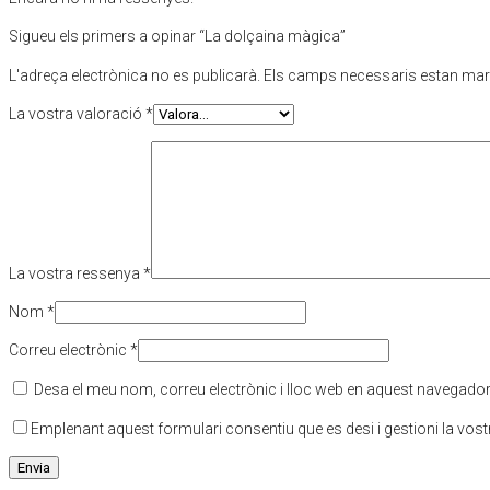
Sigueu els primers a opinar “La dolçaina màgica”
L'adreça electrònica no es publicarà.
Els camps necessaris estan ma
La vostra valoració
*
La vostra ressenya
*
Nom
*
Correu electrònic
*
Desa el meu nom, correu electrònic i lloc web en aquest navegado
Emplenant aquest formulari consentiu que es desi i gestioni la vos