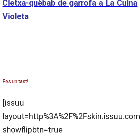
Cletxa-quèbab de garrofa a La Cuina
Violeta
Fes un tast!
[issuu
layout=http%3A%2F%2Fskin.issuu.com
showflipbtn=true