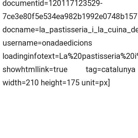
documentid=120117123529-
7ce3e80f5e534ea982b1992e0748b157
docname=la_pastisseria_i_la_cuina_de
username=onadaedicions
loadinginfotext=La%20pastisseria%2
showhtmllink=true tag=catalunya
width=210 height=175 unit=px]