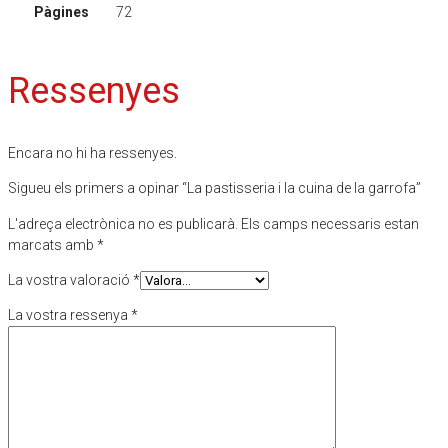
Pàgines
72
Ressenyes
Encara no hi ha ressenyes.
Sigueu els primers a opinar “La pastisseria i la cuina de la garrofa”
L'adreça electrònica no es publicarà.
Els camps necessaris estan
marcats amb
*
La vostra valoració
*
La vostra ressenya
*