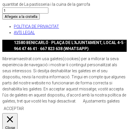
quantitat de La pastisseria i la cuina de la garrofa
Afegeix a la cistella
POLÍTICA DE PRIVACITAT
AVÍS LEGAL
12580 BENICARLÓ · PLAÇA DE L'AJUNTAMENT, LOCAL 4-5 ·
964 47 46 41 · 667 823 638 (WHATSAPP)
llibreriamaestrat.com usa galetes(cookies) per a millorar la seva
experiència de navegació i mostrar-li contingut personalitzat als
seus interessos. Si desitja deshabilitar les galetes en el seu
dispositiu, revisi la nostra informació. Tingui en compte que algunes
parts del nostre website no funcionaran de forma correcta si
deshabilita les galetes. En acceptar aquest missatge, vostè accepta
l'ús de galetes en aquest dispositiu, d'acord amb la nostra política de
galetes, tret que vostè les hagi desactivat.
Ajustaments galetes
ACCEPTAR
Close