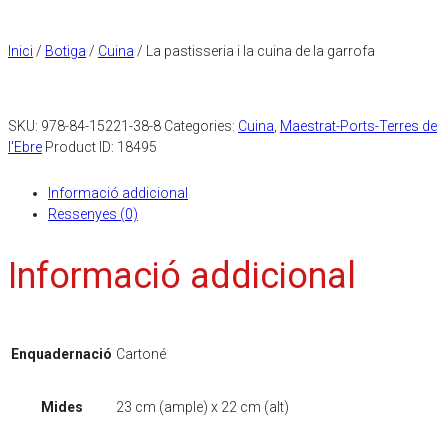
Inici
/
Botiga
/
Cuina
/ La pastisseria i la cuina de la garrofa
SKU:
978-84-15221-38-8
Categories:
Cuina
,
Maestrat-Ports-Terres de
l'Ebre
Product ID:
18495
Informació addicional
Ressenyes (0)
Informació addicional
Enquadernació
Cartoné
Mides
23 cm (ample) x 22 cm (alt)