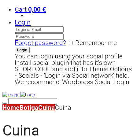
Cart
0,00
€
Login
Forgot password?
Remember me
You can login using your social profile
Install social plugin that has it's own
SHORTCODE and add it to Theme Options
- Socials - 'Login via Social network' field.
We recommend: Wordpress Social Login
Home
Botiga
Cuina
Cuina
Cuina