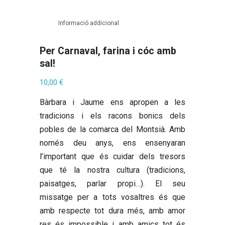
Informació addicional
Per Carnaval, farina i cóc amb
sal!
10,00
€
Bàrbara i Jaume ens apropen a les
tradicions i els racons bonics dels
pobles de la comarca del Montsià. Amb
només deu anys, ens ensenyaran
l’important que és cuidar dels tresors
que té la nostra cultura (tradicions,
paisatges, parlar propi…). El seu
missatge per a tots vosaltres és que
amb respecte tot dura més, amb amor
res és impossible i amb amics tot és