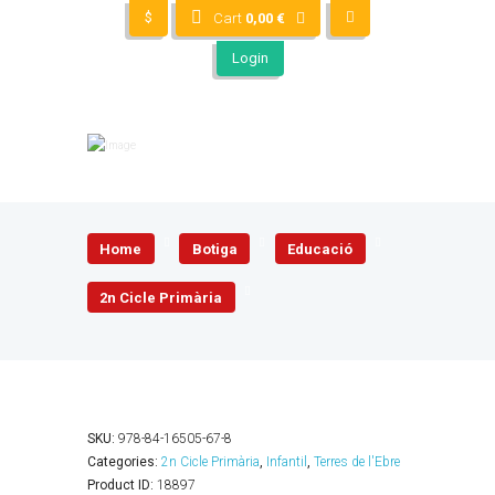
$
Cart
0,00
€
Login
Home
Botiga
Educació
2n Cicle Primària
SKU:
978-84-16505-67-8
Categories:
2n Cicle Primària
,
Infantil
,
Terres de l'Ebre
Product ID:
18897