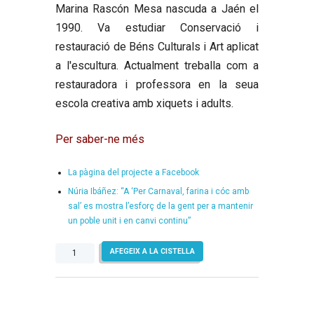
Marina Rascón Mesa
nascuda a Jaén el
1990. Va estudiar Conservació i
restauració de Béns Culturals i Art aplicat
a l'escultura. Actualment treballa com a
restauradora i professora en la seua
escola creativa amb xiquets i adults.
Per saber-ne més
La pàgina del projecte a Facebook
Núria Ibáñez: “A ‘Per Carnaval, farina i cóc amb
sal’ es mostra l’esforç de la gent per a mantenir
un poble unit i en canvi continu”
quantitat
AFEGEIX A LA CISTELLA
de
Per
Carnaval,
farina